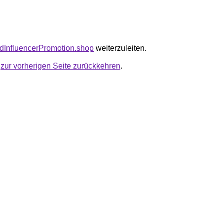
padInfluencerPromotion.shop
weiterzuleiten.
u
zur vorherigen Seite zurückkehren
.